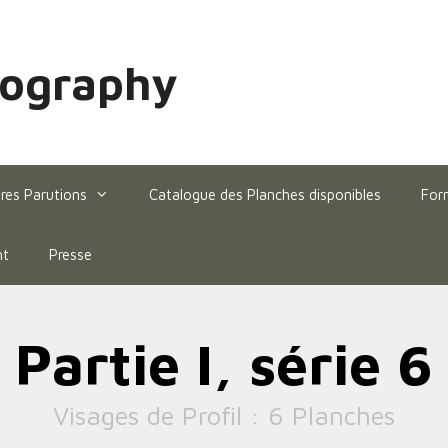
hography
res Parutions
Catalogue des Planches disponibles
For
ht
Presse
Partie I, série 6
Visages de Profil : 6 Planches