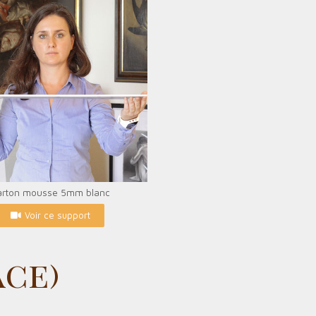
arton mousse 5mm blanc
Voir ce support
ace)