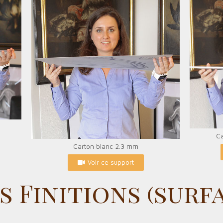
C
Carton blanc 2.3 mm
Voir ce support
s Finitions (surf