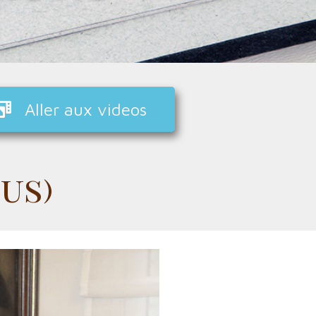
Aller aux videos
us)