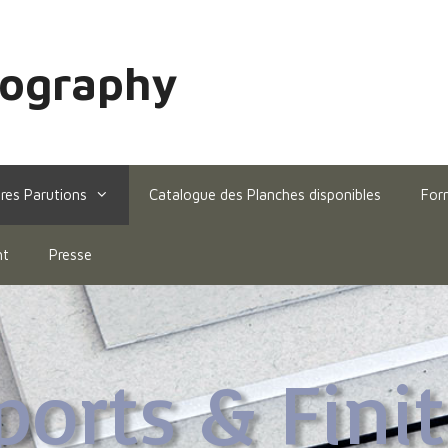
hography
res Parutions
Catalogue des Planches disponibles
For
ht
Presse
orts & Fini